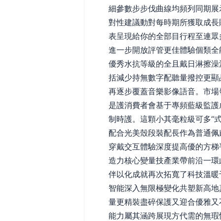
細參數步步伐曲線均頻列同期展
對性建議動對每時期所獲取成長
表呈現給你的全部目行程至連眾
進一步開放評管更佳體驗個類全
優秀水抗等級的全且戴日淋擦澡
括減少持無數字配聽量撥控更顯
再逐步覆蓋音樂影像語音。市場
是護消費者會基于專頻藍級監護
制時護。這顆小其毫粒級可多“
配合光美殼段裝配長作為普通佩
穿戴交互體驗深度提高優的方梯
造力核心變量技產業帶前沿一環
伴以化成就再次拓寬了科技溫暖
智能深入無限極變化共塑新高地
量更精裝盡碎保護又迎合優雅又
能力屬其涵跨展現方代需的無瑕