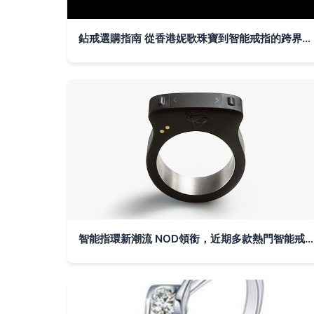
鉆戒選購指南 從香港妮歌珠寶到智能戒指的跨界魅力
智能指環新潮流 NOD領銜，近期多款熱門智能戒指一覽