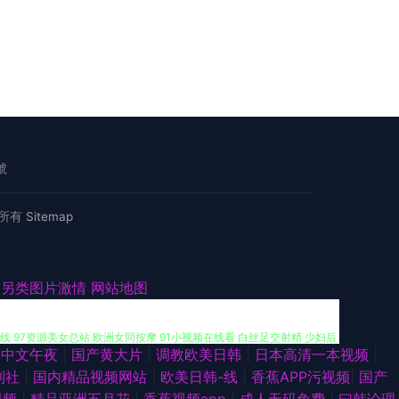
號
所有
Sitemap
wwsss 天堂网2010aU 91探花福利视频 人妻精品福利 www69男人
|另类图片激情
网站地图
线 97资源美女总站 欧洲女同按摩 91小视频在线看 白丝足交射精 少妇后
洲中文午夜
|
国产黄大片
|
调教欧美日韩
|
日本高清一本视频
|
 影音先锋天然素人 福利社午夜剧场成人区 亚洲精品国产精品永久 东方va一区
利社
|
国内精品视频网站
|
欧美日韩-线
|
香蕉APP污视频
|
国产