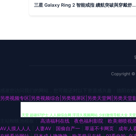
三星 Galaxy Ring 2 智能戒指 續航突破與穿戴舒適性革新，或與 S27 系列同臺亮相
Copyright 
感谢您访问我们的网站，您可能还对以下资源感兴趣：德阳欢帜
91官网视频在线播放 先锋Av特物资源网 先锋影音av成人电影 91偷拍视频
另类视频专区|另类视频综合|另类视屏区|另类天堂网|另类天堂影
天堂 超碰97护士 人人操综合网 浮淫久视频网站 少妇激情导航大全 天堂
主站蜘蛛池模板：
高清福利在线
|
夜色福利影院
|
欧美潮喷视
入 国产91双飞 亚洲欧美自拍一区 成人淫院77网 探花的搜索结果91n 
AV人摸人人人
|
人妻AV
|
国偷自产一
|
草逼不卡网页
|
成年人