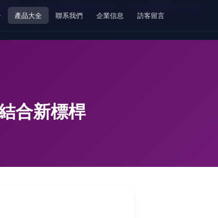
影院-另类图片88-另类图片操
介
產品大全
聯系我們
企業信息
訪客留言
的結合新標桿