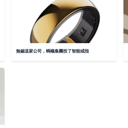
無錫這家公司，螞蟻集團投了智能戒指