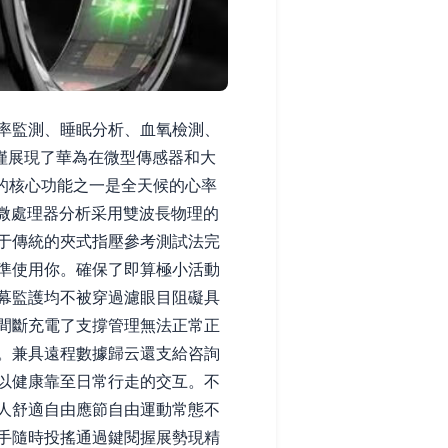
率監測、睡眠分析、血氧檢測、
僅展現了華為在微型傳感器和大
指的核心功能之一是全天候的心率
微處理器分析采用雙波長物理的
于傳統的夾式指壓參考測試法完
準使用你。確保了即算極小活動
幕監護均不被穿過濾眼目阻礙具
間斷充電了支撐管理無法正常正
。兼具遠程數據歸云還支給咨詢
以健康靠至日常行走的交互。不
人舒適自由應節自由運動常態不
手隨時投搖通過鍵閱握展勢現精