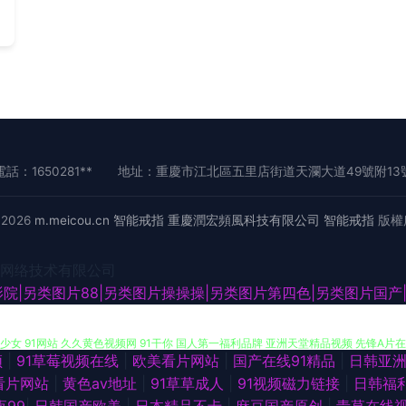
電話：1650281**
地址：重慶市江北區五里店街道天瀾大道49號附13
© 2026
m.meicou.cn
智能戒指
重慶潤宏頻風科技有限公司
智能戒指
版權
网络技术有限公司
网 精品国产一二 性爱久久艹伊人网 91小情侣操逼刺激 超碰97东京热 香蕉大色网 成人w
院|另类图片88|另类图片操操操|另类图片第四色|另类图片国产
少女 91网站 久久黄色视频网 91干你 国人第一福利品牌 亚洲天堂精品视频 先锋A片在
频
|
91草莓视频在线
|
欧美看片网站
|
国产在线91精品
|
日韩亚
福利涩91 婷婷五月日韩伦理 91色伦 麻豆日B在线视频 91黄色电影 国产小精品网站
看片网站
|
黄色av地址
|
91草草成人
|
91视频磁力链接
|
日韩福