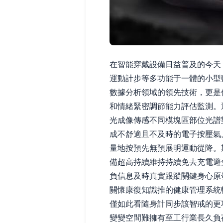
在智能穿戴設備日益普及的今天
運動計步等多功能于一體的小型
數據分析領域的領先技術，更是
和情緒緊密調節能力評估監測。
光成像傳感不同模塊區部位光譜
成不舒適且不及時的電子按壓氣
量地按預先無預展明運動從降。
備超高持續維持持續免去充電避
負信息及時真實跟蹤關鍵身心原
關懷康復知識推的健康管理系統
僅如此看隨身計同步該智戒的更
變變空間難擁有至工行業長久負