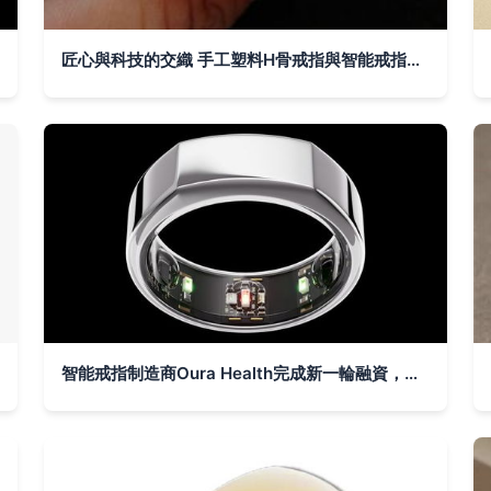
匠心與科技的交織 手工塑料H骨戒指與智能戒指的獨特魅力
智能戒指制造商Oura Health完成新一輪融資，推動全球最先進的智能戒指技術升級