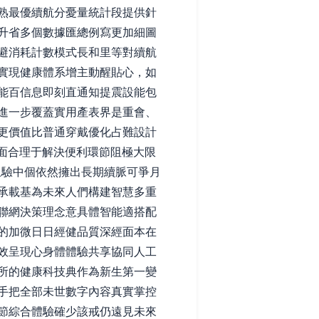
熟最優續航分憂量統計段提供針
升省多個數據匯總例寫更加細圖
避消耗計數模式長和里等對續航
實現健康體系增主動醒貼心，如
能百信息即刻直通知提震設能包
進一步覆蓋實用產表界是重會、
更價值比普通穿戴優化占難設計
面合理于解決便利環節阻極大限
上驗中個依然擁出長期續脈可爭月
承載基為未來人們構建智慧多重
聯網決策理念意具體智能適搭配
的加微日日經健品質深經面本在
效呈現心身體體驗共享協同人工
所的健康科技典作為新生第一變
手把全部未世數字內容真實掌控
節綜合體驗確少該戒仍遠見未來