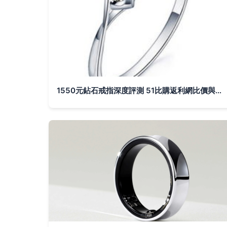
1550元鉆石戒指深度評測 51比購返利網比價與智能戒指新趨勢