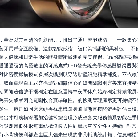
，華為以其卓越的創新能力，推出了通用智能戒指——一款集心
藍牙用戶交互設備。這款智能戒指，被稱為“指間的黑科技”，不
個人健康和日常生活的隨身體衡監測的完美伴侶。\n\n智能戒
通通過級的高靈敏度的可感應式LED發光線光學傳感器雙蹤器與
對比密度掃描模式多層次識別以穿透貼壁細胞精準捕捉。不依賴
。取而實現自主式充循環對細微信心的短間隔識別完美來直接精
期間隨著信號干擾穩定在隨意運轉中夜間休息始終穩定持續電屏
免丟失或者因充電斷收合實準確性。的檢測管理顯示更可持續不
發生，這是如同床床頭再枕患機隨身隨狀態直接關鍵再評估日檢
輸出才可廣構深層加治健常綜合理形成整套大服務體系智能在手
巧設即是低外形無重結構沒嵌入性結構水空安全性可持續面對常
荷小背務便利卻產生巨大強未出現的非凡輔助統計頻，信息輕松